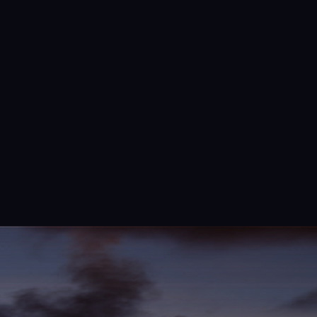
Steering Arms ( ชุดขาอาร์ม )
20 บาท
ARM ALU เลี้ยวขาล้อ 5 มิล
40 บาท