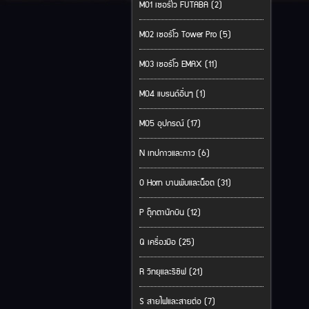
M01 เซอร์โว FUTABA (2)
M02 เซอร์โว Tower Pro (5)
M03 เซอร์โว EMAX (11)
M04 แบรนด์อื่นๆ (1)
M05 อุปกรณ์ (17)
N เทปกาวและกาว (6)
O Horn บานพับและน็อต (31)
P ตุ๊กตานักบิน (12)
Q เครื่องมือ (25)
R วิทยุและรีซีฟ (21)
S สายไฟและสายต่อ (7)