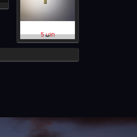
หูห่วงลวดคันชัก
5 บาท
Gear Plates
5 บาท