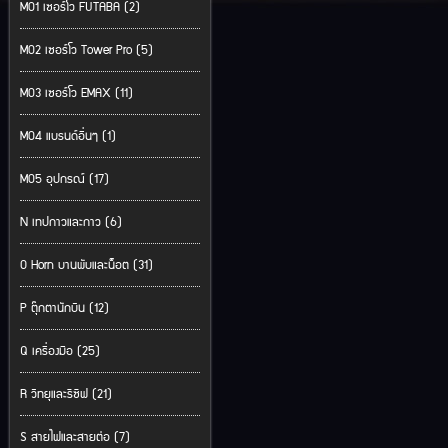
M01 เซอร์โว FUTABA (2)
M02 เซอร์โว Tower Pro (5)
M03 เซอร์โว EMAX (11)
M04 แบรนด์อื่นๆ (1)
M05 อุปกรณ์ (17)
N เทปกาวและกาว (6)
O Horn บานพับและน็อต (31)
P ตุ๊กตานักบิน (12)
Q เครื่องมือ (25)
R วิทยุและรีซีฟ (21)
S สายไฟและสายต่อ (7)