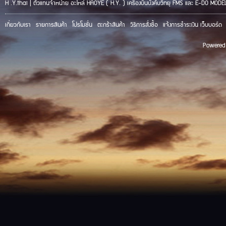
H .Y.thai | ตัวแทนจำหน่าย อะไหล่ HAOYE ( H.Y. ) เครื่องบินบังคับวิทยุ FMS และ E-DO MODE
เกี่ยวกับเรา
รายการสินค้า
โปรโมชั่น
ตะกร้าสินค้า
วิธีการสั่งซื้อ
แจ้งการชำระเงิน
เว็บบอร์ด
Powered